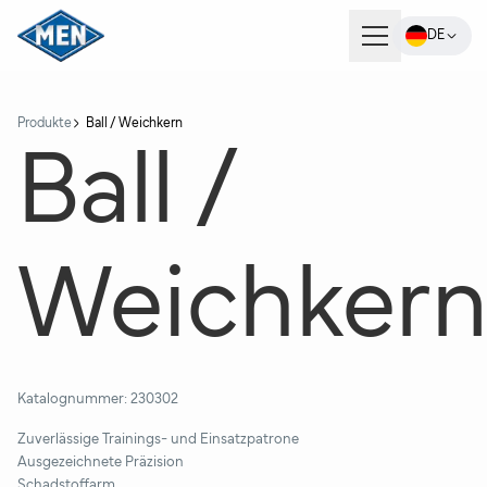
DE
Produkte
Produkte
Ball / Weichkern
Ball /
Unternehmen
Weichker
Karriere
Kontakt
Katalognummer:
230302
Zuverlässige Trainings- und Einsatzpatrone
Ausgezeichnete Präzision
Schadstoffarm