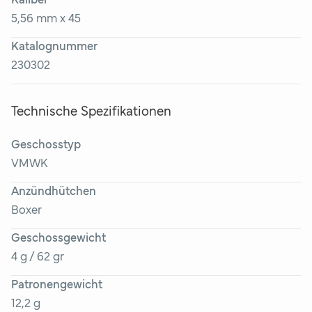
Kaliber
5,56 mm x 45
Katalognummer
230302
Technische Spezifikationen
Geschosstyp
VMWK
Anzündhütchen
Boxer
Geschossgewicht
4 g / 62 gr
Patronengewicht
12,2 g